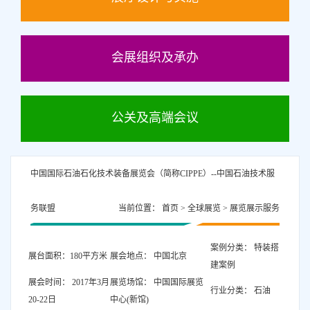
会展组织及承办
公关及高端会议
中国国际石油石化技术装备展览会（简称CIPPE）--中国石油技术服
务联盟
当前位置：
首页
>
全球展览
>
展览展示服务
案例分类： 特装搭
展台面积：180平方米
展会地点： 中国北京
建案例
展会时间： 2017年3月
展览场馆： 中国国际展览
行业分类： 石油
20-22日
中心(新馆)