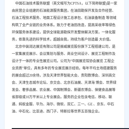
中国石油技术服务联盟（英文缩写为CPTSA，以下简称联盟)是一家
由民营企业组建的石油能源服务集团，在油田勘探开发及合作经营、
石油工程技术服务、地面工程设计施工总承包、石油装备制造 等领域
构筑了全产业链的业务体系。致力于老油田改造，提高采收率等绿色
环保服务体系建设，提供全球能源勘探开发整体解决方案，一体化服
务，依靠先进的科学技术，超越自我，持续为客户创造最 大价值。
北京中装润达展览有限公司是振威展览股份旗下工程搭建公司，是
一家集展览展示、会议策划与服务、商业空间设计、展览工程制作及
设计于一体的专业性展览公司。公司为“中国展览馆协会展览 工程企
业资质”单位，具有多年的专业展览展示经验。每年平均主场搭建服务
的展会超过20余场，涉及天津世界智能大会、贵阳数博会、深圳高交
会、天津生态城市论坛、京交会、北京石油展、天津海 博会、世界绿
发会、奢侈品展、农业展、中国制博会、新疆农博会、保健食品展等
省部级或10万平米以上专业展会。服务的企业包含电信、移动、联
通、蚂蚁金服、华为、海尔、微软、双汇、三一、GE 、京东、中石
油、中石化、比亚迪、西门子、特斯拉等世界五百强企业。