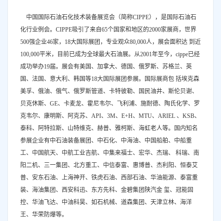
中国国际石油石化技术装备展览会（简称CIPPE），是国际石油石
化行业例会。CIPPE吸引了来自65个国家和地区的2000家展商，世界
500强企业46家，18大国际展团，专业观众80,000人，展会面积达 到近
100,000平米，目前已成为全球最大石油展。从2001年至今，cippe已经
成功举办19届。展会有美国、加拿大、德国、俄罗斯、苏格兰、英
国、法国、意大利、韩国等18大国际展团参展。国际展商包 括埃克森
美孚、俄油、俄气、俄罗斯管道、卡特彼勒、国民油井、斯伦贝谢、
贝克休斯、GE、卡麦龙、霍尼韦尔、飞利浦、施耐德、陶氏化学、罗
克韦尔、康明斯、阿克苏、API、3M、E+H、MTU、ARIEL 、KSB、
泰科、阿特拉斯、山特维克、赫普、雅柯斯、海虹老人等。国内知名
参展企业有中石油装备展团、中石化、中海油、中国船舶、中船重
工、中国航天、中航工业吉航、中集来福士、宏华、杰瑞、 科瑞、南
阳二机、三一集团、北方重工、中信泰富、惠博普、杰利阳、恒泰艾
普、安东石油、上海神开、铁虎石油、西部石油、华油能源、泰富重
装、海油集团、西安科迅、东方先科、金碧集团陕汽金 玺、冠能固
控、华油飞达、中油科昊、如石机械、道森集团、天津立林、海洋
王、华荣防爆等。