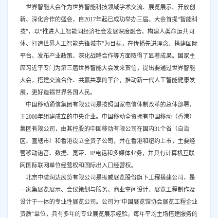
世界智能大会作为世界智能科技领域学术交流、展览展示、开放创
新、深化合作的盛会，自2017年起已成功举办三届。大会首提“智能科
技”，以“推进人工智能同经济社会发展深度融合、构建人类命运共同
体、打造世界人工智能先锋城市”为目标，在传播先进理念、搭建国际
平台、发布产业政策、深化战略合作等方面取得了显著成果。国家主
席习近平专门为第三届世界智能大会发来贺信，提出要通过世界智能
大会，搭建交流合作、共赢共享的平台，推动新一代人工智能健康发
展，更好造福世界各国人民。
中国移动通信集团有限公司是按照国家电信体制改革的总体部署，
于2000年组建成立的中央企业。中国移动全资拥有中国移动（香港）
集团有限公司，由其控股的中国移动有限公司在国内31个省（自治
区、直辖市）和香港设立全资子公司，并在香港和纽约上市，主要经
营移动语音、数据、宽带、IP电话和多媒体业务，并具有计算机互联
网国际联网单位经营权和国际出入口经营权。
北京中装润达展览有限公司是振威展览股份旗下工程搭建公司，是
一家集展览展示、会议策划与服务、商业空间设计、展览工程制作及
设计于一体的专业性展览公司。公司为“中国展览馆协会展览工程企业
资质”单位，具有多年的专业展览展示经验。每年平均主场搭建服务的