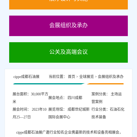
会展组织及承办
公关及高端会议
cippe成都石油展
当前位置：
首页
>
全球展览
>
会展组织及承办
展台面积：30,000平方
案例分类： 主场运
展会地点： 四川成都
米
营案例
展会时间： 2023年10
展览场馆： 成都世纪城新
行业分类：石油石化
月25—27日
国际会展中心
技术装备
cippe成都石油展广邀行业知名企业携最新的技术和设备亮相展会，