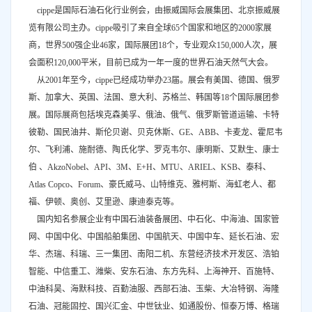
cippe是国际石油石化行业例会，由振威国际会展集团、北京振威展
览有限公司主办。cippe吸引了来自全球65个国家和地区的2000家展
商，世界500强企业46家，国际展团18个，专业观众150,000人次，展
会面积120,000平米，目前已成为一年一度的世界石油天然气大会。
从2001年至今，cippe已经成功举办23届。展会有美国、德国、俄罗
斯、加拿大、英国、法国、意大利、苏格兰、韩国等18个国际展团参
展。国际展商包括埃克森美孚、俄油、俄气、俄罗斯管道运输、卡特
彼勒、国民油井、斯伦贝谢、贝克休斯、GE、ABB、卡麦龙、霍尼韦
尔、飞利浦、施耐德、陶氏化学、罗克韦尔、康明斯、艾默生、康士
伯 、AkzoNobel、API、3M、E+H、MTU、ARIEL、KSB、泰科、
Atlas Copco、Forum、豪氏威马、山特维克、雅柯斯、海虹老人、都
福、伊顿、奥创、艾里逊、康迪泰克等。
国内知名参展企业有中国石油装备展团、中石化、中海油、国家管
网、中国中化、中国船舶集团、中国航天、中国中车、延长石油、宏
华、杰瑞、科瑞、三一集团、南阳二机、东营经济技术开发区、浩铂
智能、中信重工、潍柴、安东石油、东方先科、上海神开、百施特、
中油科昊、海默科技、百勤油服、西部石油、玉柴、大冶特钢、海隆
石油、冠能固控、国兴汇金、中世钛业、如通股份、恒泰万博、格瑞