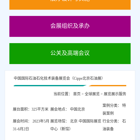
会展组织及承办
公关及高端会议
中国国际石油石化技术装备展览会（Cippe北京石油展）
当前位置：
首页
>
全球展览
>
展览展示服务
案例分类： 特
展台面积：325平方米
展会地点： 中国北京
装案例
展会时间： 2023年5月
展览场馆： 北京·中国国际展览
行业分类： 石
31-6月2日
中心（新馆）
油装备