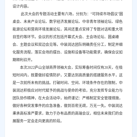
设计内容。
此次大会的专题活动主要有六场，分别为：“可持续市场倡议”圆
桌会、未来产业论坛、数字经济发展论坛、中非青年领袖论坛、绿色
能源论坛和营商环境发展论坛，其间还重点安排了专题对话和重大项
目签约等环节。会议的形式包括开幕式大会、主会场论坛、圆桌峰
会、主题会议和双边会见等。中装润达团队明确责任分工，制定并细
化服务流程，落实会场的摆台、设施和设备等功能需求，确保会议如
期顺利召开。
本次2022庐山全球商界领袖大会，实际筹备时间仅有20天，在极
短时间内，既要做好疫情防护，又要达到高质量的搭建服务水平，这
是一次前所未有的挑战。打破时间、空间、环境条件存在的限制，中
装润达积极应对时代赋予的挑战与使命的考验，充分发挥专业能力与
团队协作精神，在大会活动中，始终谨记：严格制定安全管理措施，
做好各种突发事件的应急准备，做到百密无疏，万无一失。中装润达
秉承高标准严要求，致力于办有品质的高端会议，相信未来我们的会
展服务一定会走向更高的阶段。