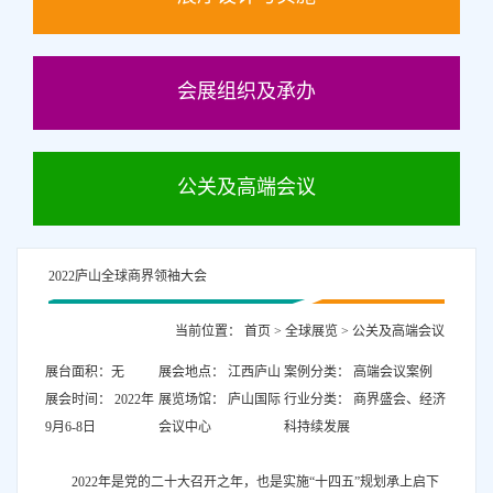
会展组织及承办
公关及高端会议
2022庐山全球商界领袖大会
当前位置：
首页
>
全球展览
>
公关及高端会议
展台面积：无
展会地点： 江西庐山
案例分类： 高端会议案例
展会时间： 2022年
展览场馆： 庐山国际
行业分类： 商界盛会、经济
9月6-8日
会议中心
科持续发展
2022年是党的二十大召开之年，也是实施“十四五”规划承上启下