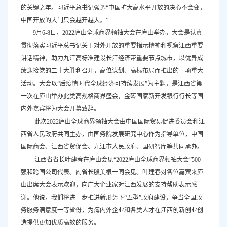
的关键之年。习近平总书记强调“中国扩大高水平开放的决心不会变，
中国开放的大门只会越开越大。”
9月6-8日，2022庐山全球商界领袖大会在庐山举办，大会是认真
贯彻落实习近平总书记关于对外开放的重要指示精神和视察江西重要
讲话精神，助力九江高标准建设长江经济带重要节点城市，以优异成
绩迎接党的二十大胜利召开，高位谋划、高标布局而推出的一项重大
活动。大会以“后疫情时代全球经济可持续发展”为主题，是江西省第
一次在庐山举办此类高规格商界盛会，金砖国家新开发银行行长等国
内外嘉宾将为大会开幕致辞。
此次2022庐山全球商界领袖大会由中国国际贸易促进委员会和江
西省人民政府共同主办，由国务院发展研究中心作为指导单位，中国
国际商会、江西省贸促会、九江市人民政府、国研智库等共同承办。
江西省省长叶建春在庐山会见“2022庐山全球商界领袖大会”500
强和跨国公司代表。副省长殷美根一同会见。叶建春对各位嘉宾来庐
山出席大会表示欢迎，向广大企业家对江西发展的支持帮助表示感
谢。他说，我们将进一步推进新形势下“五型”政府建设，争当全国政
务服务满意度一等省份，为海内外企业和各类人才在江西创新创业创
造提供更加优质高效的服务。