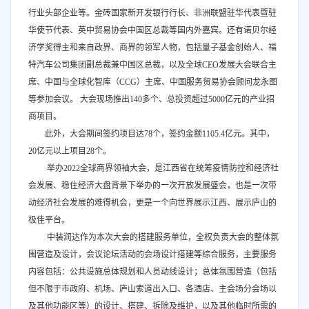
行业头部企业等。金砖国家新开发银行行长、非洲联盟驻华代表暨驻
华使节代表、英中贸易协会中国区总裁等国内外嘉宾。还有诺贝尔经
济学奖得主和来自政界、商界的领军人物，包括量子基金创始人、福
特汽车公司集团副总裁兼中国区总裁，以及全球CEO发展大会联合主
席、中国与全球化智库（CCG）主席、中国服务贸易协会顾问龙永图
等参加会议。 大会现场推出140多个、总投资超过5000亿元的产业招
商项目。
此外，大会期间签约项目达78个，签约金额1105.4亿元。其中，
20亿元以上项目28个。
举办2022全球商界领袖大会，是江西省在统筹疫情防控和经济社
会发展、稳住经济大盘背景下举办的一次开放发展盛会，也是一次带
动经济社会发展的难得机会，更是一个向世界展示江西、展示庐山的
极佳平台。
中装润达作为本次大会的搭建服务单位，全权负责大会的整体氛
围营造及设计，会议论坛活动的会场设计搭建等综合服务，主要服务
内容包括：公共设施总体规划和人员动线设计；总体氛围营造（包括
但不限于市政府、机场、庐山索道出入口、各酒店、主会场分会场以
及其他功能区等）的设计、搭建、拆除及维护，以及其他临时所需的