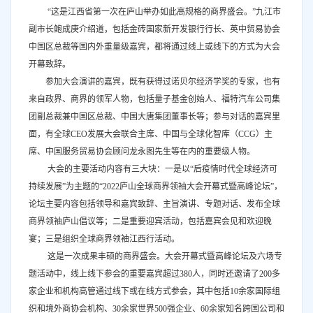
“这是江西省第一次在庐山举办如此高规格的商界盛会。”九江市
副市长鲍成庚介绍道，包括金砖国家新开发银行行长、英中贸易协会
中国区总裁等国内外重量级嘉宾，都将通过线上或线下的方式为大会
开幕致辞。
参加大会演讲的嘉宾，既有获得过诺贝尔经济学奖的专家，也有
来自政界、商界的领军人物，包括量子基金创始人、福特汽车公司集
团副总裁兼中国区总裁、中国大唐集团董事长等；参与对话的嘉宾里
面，有全球CEO发展大会联合主席、中国与全球化智库（CCG）主
席、中国服务贸易协会顾问龙永图先生等在内的重要级人物。
大会的主要活动内容有三大块：一是以“后疫情时代全球经济可
持续发展”为主题的“2022庐山全球商界领袖大会开幕式暨高峰论坛”，
论坛主要内容包括领导和嘉宾致辞、主旨演讲、专题对话、发布全球
商界领袖庐山倡议等；二是重要迎宾活动，包括嘉宾会见和欢迎晚
宴；三是组织全球商界领袖江西行活动。
这是一次成果丰硕的商界盛会。大会开幕式暨高峰论坛及六场专
题活动中，线上线下参会的重要嘉宾超过380人，同时还邀请了200多
家企业和机构高管通过线下或在线方式参会，其中包括10余家国际组
织和境外商协会机构、30余家世界500强企业、60余家知名跨国公司和